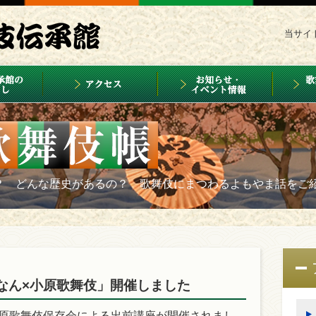
当サイ
？ どんな歴史があるの？ 歌舞伎にまつわるよもやま話をご
なん×小原歌舞伎」開催しました
で小原歌舞伎保存会による出前講座が開催されまし