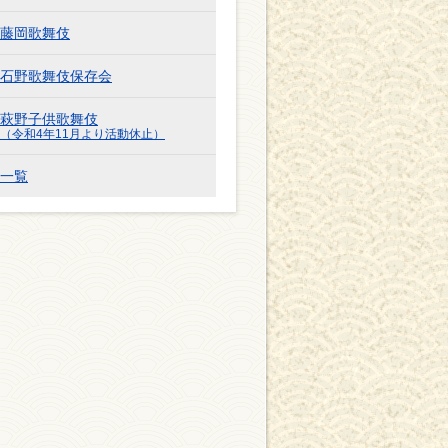
藤岡歌舞伎
石野歌舞伎保存会
萩野子供歌舞伎
（令和4年11月より活動休止）
一覧