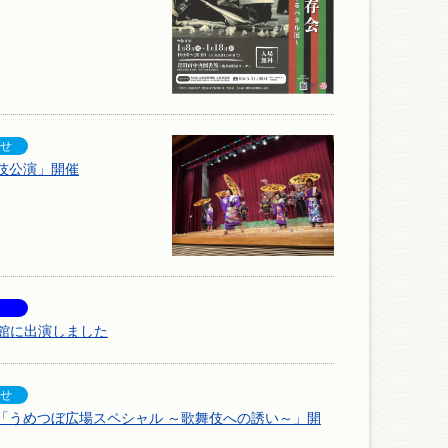
伎公演」開催
流館に出演しました
「うめつぼ広場スペシャル ～歌舞伎への誘い～」開