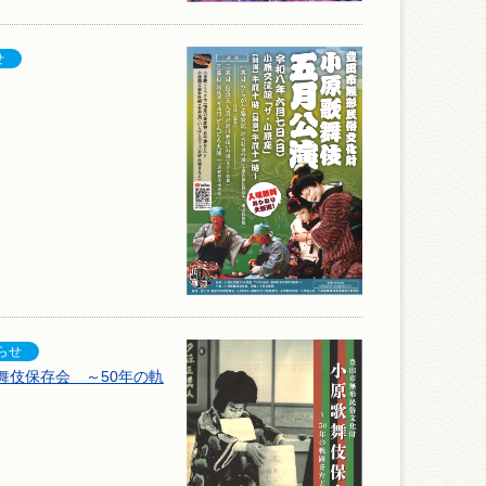
舞伎保存会 ～50年の軌