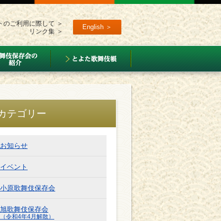
トのご利用に際して ＞
English ＞
リンク集 ＞
カテゴリー
お知らせ
イベント
小原歌舞伎保存会
旭歌舞伎保存会
（令和4年4月解散）