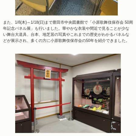
また、1/8(木)～1/18(日)まで豊田市中央図書館で「小原歌舞伎保存会 50周
年記念パネル展」も行いました。華やかな衣装や間近で見ることが少な
い舞台大道具、台本、地芝居の写真やこれまでの歴史がわかるパネルな
どが展示され、多くの方に小原歌舞伎保存会の50年を紹介できました。